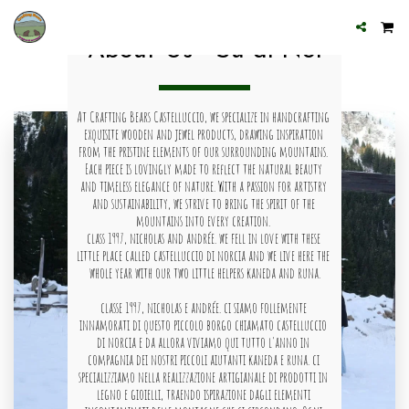
About Us - Su di Noi
At Crafting Bears Castelluccio, we specialize in handcrafting 
exquisite wooden and jewel products, drawing inspiration 
from the pristine elements of our surrounding mountains. 
Each piece is lovingly made to reflect the natural beauty 
and timeless elegance of nature. With a passion for artistry 
and sustainability, we strive to bring the spirit of the 
mountains into every creation. 
class 1997, nicholas and andrée. we fell in love with these 
little place called castelluccio di norcia and we live here the 
whole year with our two little helpers kaneda and runa.
classe 1997, nicholas e andrée. ci siamo follemente 
innamorati di questo piccolo borgo chiamato castelluccio 
di norcia e da allora viviamo qui tutto l'anno in 
compagnia dei nostri piccoli aiutanti kaneda e runa. ci 
specializziamo nella realizzazione artigianale di prodotti in 
legno e gioielli, traendo ispirazione dagli elementi 